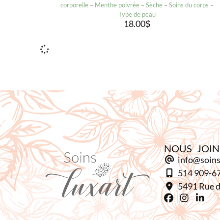
corporelle
–
Menthe poivrée
–
Sèche
–
Soins du corps
–
Type de peau
18.00
$
NOUS JOI
info@soins
514 909-6
5491 Rue d