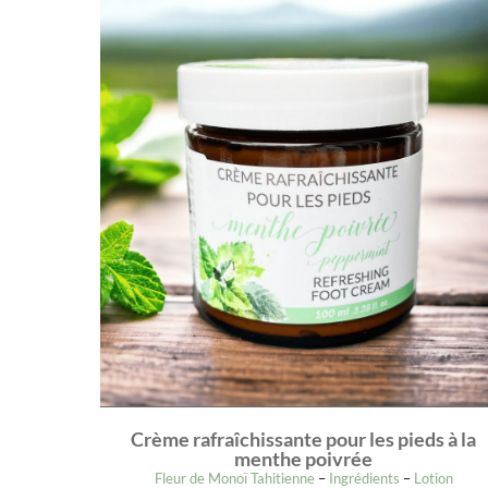
Crème rafraîchissante pour les pieds à la
menthe poivrée
Fleur de Monoï Tahitienne
–
Ingrédients
–
Lotion