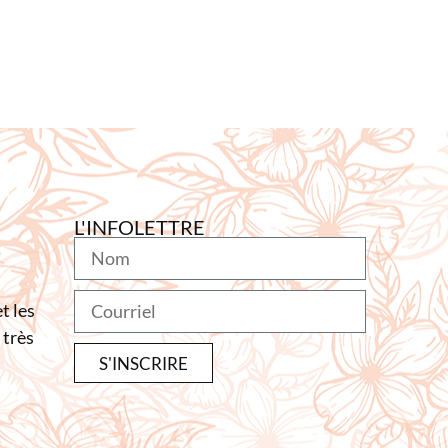
L'INFOLETTRE
t les
 très
S'INSCRIRE