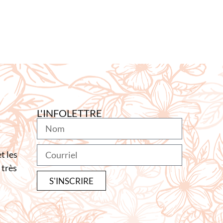
L'INFOLETTRE
t les
 très
S'INSCRIRE