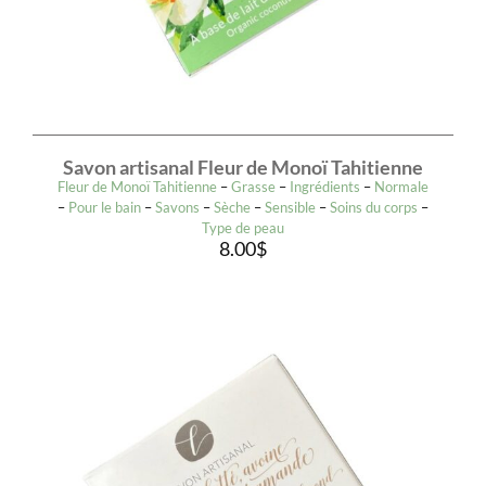
Savon artisanal Fleur de Monoï Tahitienne
Fleur de Monoï Tahitienne
–
Grasse
–
Ingrédients
–
Normale
–
Pour le bain
–
Savons
–
Sèche
–
Sensible
–
Soins du corps
–
Type de peau
8.00
$