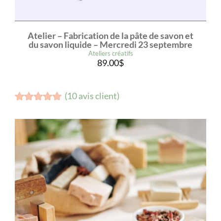
Atelier – Fabrication de la pâte de savon et
du savon liquide – Mercredi 23 septembre
Ateliers créatifs
89.00
$
(
10
avis client)
Noté
9
5.00
sur 5
basé sur
notations
client