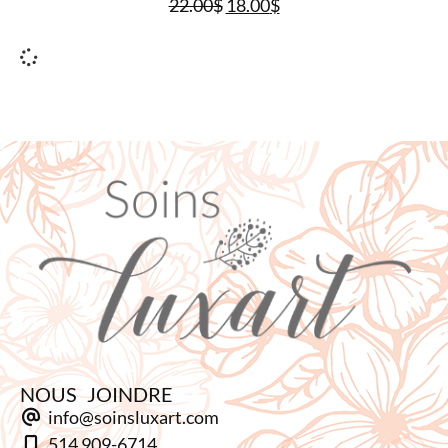
22.00
$
18.00
$
NOUS JOINDRE
info@soinsluxart.com
514 909-6714