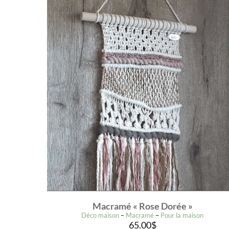
Macramé « Rose Dorée »
Déco maison
–
Macramé
–
Pour la maison
65.00
$