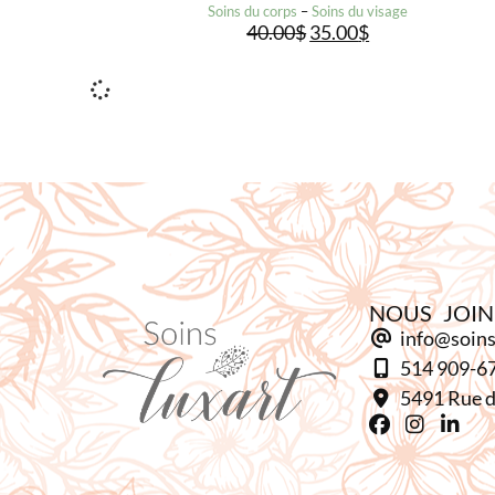
Soins du corps
–
Soins du visage
40.00
$
35.00
$
NOUS JOI
info@soins
514 909-6
5491 Rue d