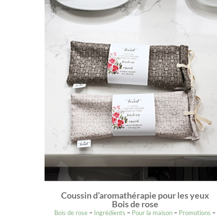
Coussin d’aromathérapie pour les yeux
Bois de rose
Bois de rose
–
Ingrédients
–
Pour la maison
–
Promotions
–