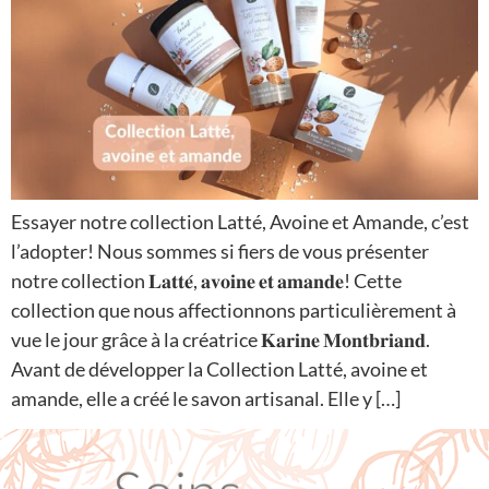
Essayer notre collection Latté, Avoine et Amande, c’est
l’adopter! Nous sommes si fiers de vous présenter
notre collection 𝐋𝐚𝐭𝐭𝐞́, 𝐚𝐯𝐨𝐢𝐧𝐞 𝐞𝐭 𝐚𝐦𝐚𝐧𝐝𝐞! Cette
collection que nous affectionnons particulièrement à
vue le jour grâce à la créatrice 𝐊𝐚𝐫𝐢𝐧𝐞 𝐌𝐨𝐧𝐭𝐛𝐫𝐢𝐚𝐧𝐝.
Avant de développer la Collection Latté, avoine et
amande, elle a créé le savon artisanal. Elle y […]