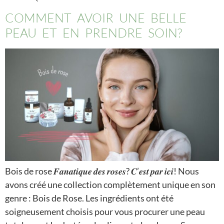
COMMENT AVOIR UNE BELLE
PEAU ET EN PRENDRE SOIN?
Bois de rose 𝑭𝒂𝒏𝒂𝒕𝒊𝒒𝒖𝒆 𝒅𝒆𝒔 𝒓𝒐𝒔𝒆𝒔? 𝑪’𝒆𝒔𝒕 𝒑𝒂𝒓 𝒊𝒄𝒊! Nous
avons créé une collection complètement unique en son
genre : Bois de Rose. Les ingrédients ont été
soigneusement choisis pour vous procurer une peau