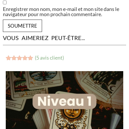
Enregistrer mon nom, mon e-mail et mon site dans le
navigateur pour mon prochain commentaire.
VOUS AIMERIEZ PEUT-ÊTRE...
(
5
avis client)
Noté
4
5.00
sur 5
basé sur
notations
client